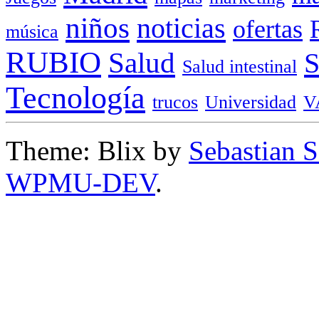
niños
noticias
ofertas
música
RUBIO
Salud
Salud intestinal
Tecnología
trucos
Universidad
V
Theme: Blix by
Sebastian 
WPMU-DEV
.