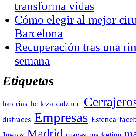
transforma vidas
Cómo elegir al mejor ciru
Barcelona
Recuperación tras una rin
semana
Etiquetas
Cerrajero
baterias
belleza
calzado
Empresas
disfraces
Estética
face
Madrid
ma
Juegos
mapas
marketing