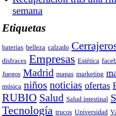
semana
Etiquetas
Cerrajero
baterias
belleza
calzado
Empresas
disfraces
Estética
face
Madrid
ma
Juegos
mapas
marketing
niños
noticias
ofertas
música
RUBIO
Salud
Salud intestinal
Tecnología
trucos
Universidad
V