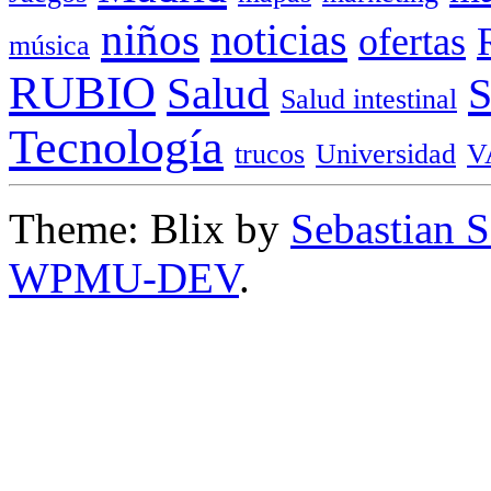
niños
noticias
ofertas
música
RUBIO
Salud
Salud intestinal
Tecnología
trucos
Universidad
V
Theme: Blix by
Sebastian 
WPMU-DEV
.