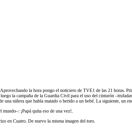
s. Aprovechando la hora pongo el noticiero de TVE1 de las 21 horas. P
y luego la campaña de la Guardia Civil para el uso del cinturón –trufad
ón de una niñera que había matado o herido a un bebé. La siguiente, un
el mundo–: ¡Papá quita eso de una vez!.
rrizo en Cuatro. De nuevo la misma imagen del toro.