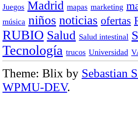
Madrid
ma
Juegos
mapas
marketing
niños
noticias
ofertas
música
RUBIO
Salud
Salud intestinal
Tecnología
trucos
Universidad
V
Theme: Blix by
Sebastian 
WPMU-DEV
.