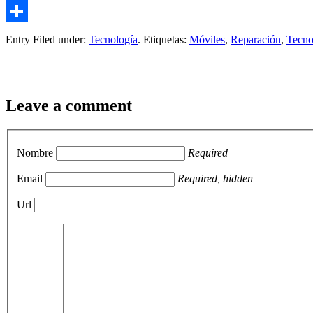
Email
Compartir
Entry Filed under:
Tecnología
. Etiquetas:
Móviles
,
Reparación
,
Tecno
Leave a comment
Nombre
Required
Email
Required, hidden
Url