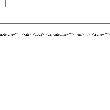
quote cite=""> <cite> <code> <del datetime=""> <em> <i> <q cite="">