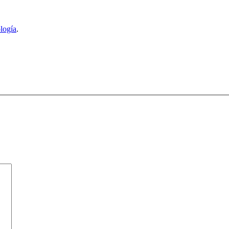
logía
.