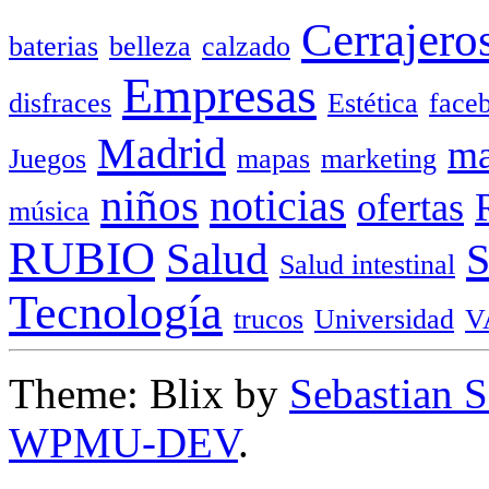
Cerrajero
baterias
belleza
calzado
Empresas
disfraces
Estética
face
Madrid
ma
Juegos
mapas
marketing
niños
noticias
ofertas
música
RUBIO
Salud
Salud intestinal
Tecnología
trucos
Universidad
V
Theme: Blix by
Sebastian 
WPMU-DEV
.